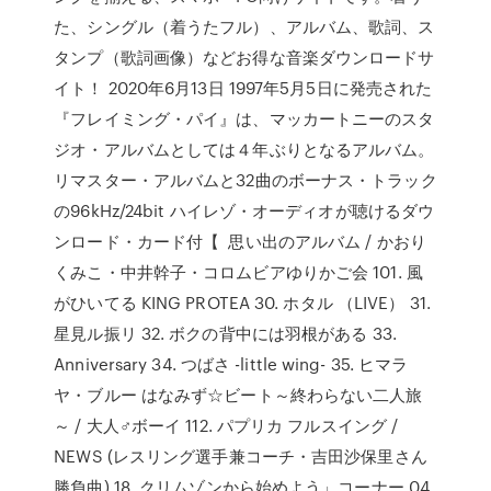
た、シングル（着うたフル）、アルバム、歌詞、ス
タンプ（歌詞画像）などお得な音楽ダウンロードサ
イト！ 2020年6月13日 1997年5月5日に発売された
『フレイミング・パイ』は、マッカートニーのスタ
ジオ・アルバムとしては４年ぶりとなるアルバム。
リマスター・アルバムと32曲のボーナス・トラック
の96kHz/24bit ハイレゾ・オーディオが聴けるダウ
ンロード・カード付【 思い出のアルバム / かおり
くみこ・中井幹子・コロムビアゆりかご会 101. 風
がひいてる KING PROTEA 30. ホタル （LIVE） 31.
星見ル振リ 32. ボクの背中には羽根がある 33.
Anniversary 34. つばさ -little wing- 35. ヒマラ
ヤ・ブルー はなみず☆ビート～終わらない二人旅
～ / 大人♂ボーイ 112. パプリカ フルスイング /
NEWS (レスリング選手兼コーチ・吉田沙保里さん
勝負曲) 18. クリムゾンから始めよう」コーナー 04.