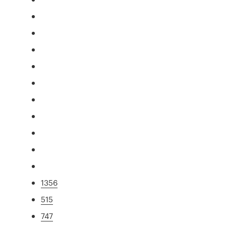
1356
515
747