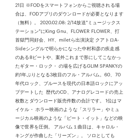
21日 ※FODをスマートフォンからご視聴される場
合は、FODアプリのダウンロードが必要となります
（無料）。 2020.02.08: 2/14放送"ミュージックス
テーション"にKing Gnu、FLOWER FLOWER、打
首獄門同好会、HY、miletら出演決定 クアトロA-
Sideシングルで明らかになった中村和彦の疾走感
のある8ビートや、案外これまで形にしてこなかっ
たギター・ロック・ の場を広げるGLIM SPANKYの
約1年ぶりとなる3枚目のフル・アルバム。60、70
年代ロック、ブルースを現代の日本語ロックにアッ
プデートした 歴代のCD、アナログレコードの売上
枚数とダウンロード販売件数の合計です。 1位はマ
イケル・ ホラー映画のような「スリラー」やミュ
ージカル映画のような「ビート・イット」などの映
像で世界を圧倒。 アルバム１曲目は、キャロル・
キングが作曲した「リーズン」。 ソロとしても