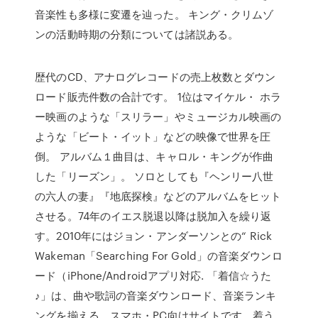
音楽性も多様に変遷を辿った。 キング・クリムゾ
ンの活動時期の分類については諸説ある。
歴代のCD、アナログレコードの売上枚数とダウン
ロード販売件数の合計です。 1位はマイケル・ ホラ
ー映画のような「スリラー」やミュージカル映画の
ような「ビート・イット」などの映像で世界を圧
倒。 アルバム１曲目は、キャロル・キングが作曲
した「リーズン」。 ソロとしても『ヘンリー八世
の六人の妻』『地底探検』などのアルバムをヒット
させる。74年のイエス脱退以降は脱加入を繰り返
す。2010年にはジョン・アンダーソンとの“ Rick
Wakeman「Searching For Gold」の音楽ダウンロ
ード（iPhone/Androidアプリ対応. 「着信☆うた
♪」は、曲や歌詞の音楽ダウンロード、音楽ランキ
ングを揃える、スマホ・PC向けサイトです。着う