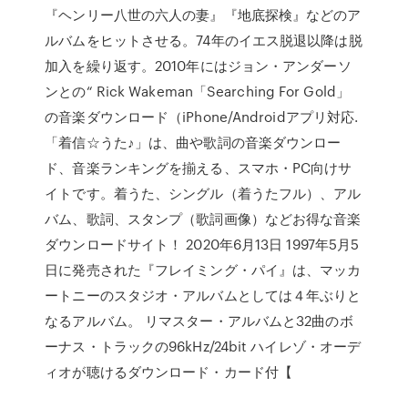
『ヘンリー八世の六人の妻』『地底探検』などのア
ルバムをヒットさせる。74年のイエス脱退以降は脱
加入を繰り返す。2010年にはジョン・アンダーソ
ンとの“ Rick Wakeman「Searching For Gold」
の音楽ダウンロード（iPhone/Androidアプリ対応.
「着信☆うた♪」は、曲や歌詞の音楽ダウンロー
ド、音楽ランキングを揃える、スマホ・PC向けサ
イトです。着うた、シングル（着うたフル）、アル
バム、歌詞、スタンプ（歌詞画像）などお得な音楽
ダウンロードサイト！ 2020年6月13日 1997年5月5
日に発売された『フレイミング・パイ』は、マッカ
ートニーのスタジオ・アルバムとしては４年ぶりと
なるアルバム。 リマスター・アルバムと32曲のボ
ーナス・トラックの96kHz/24bit ハイレゾ・オーデ
ィオが聴けるダウンロード・カード付【