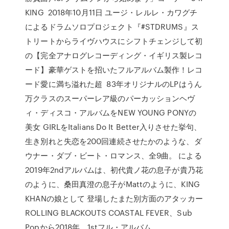
KING 2018年10月11日 ユージ・レルレ・カワグチ
によるドラムソロプロジェクト『#STDRUMS』ス
トリートからライヴハウスにシフトチェンジして初
の【完全アナログレコーディング・イギリス製レコ
ード】豪華ゲストを招いたフルアルバム製作！レコ
ード愛に満ち溢れた超 83年オリジナルのLPはうん
万クラスのスーパーレア級のパーカッションヘヴ
ィ・ディスコ・アルバムをNEW YOUNG PONYの
美女 GIRLをItalians Do It Better入りさせた挙句、
生き別れと失恋を200回連続させたかのような、ダ
ウナー・ダブ・ビート・ロマンス、全9曲。 による
2019年2ndアルバムは、初代貴ノ花の息子が貴乃花
のように、桑田真澄の息子がMattのように、KING
KHANの娘として 登場したまた別方面のアタッカー
ROLLING BLACKOUTS COASTAL FEVER、Sub
Popから2018年、1stフル・アルバム。