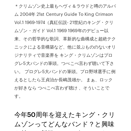
＊クリムゾン史上最もヘヴィ＆ラウドと噂のアルバ
ム 2004年 21st Century Guide To King Crimson
Vol.1 1969-1974（真紅伝説- 21世紀のキング・クリ
ムゾン・ガイド Vol.1 1969 1969年のデビュー以
来、その哲学的な歌詞、革新的な曲構成と超絶テク
ニックによる音構築など、他に並ぶもののないオリ
ジナリティで音楽界を キング・クリムゾンはプロ
グレ5大バンドの筆頭。つべこべ言わず聴いて下さ
い。 プログレ5大バンドの筆頭。プロ野球選手に例
えるとしたら王貞治か長嶋茂雄か。 まぁ、ロック
が好きなら つべこべ言わず聴け 、そういことで
す。
今年50周年を迎えたキング・クリ
ムゾンってどんなバンド？と興味