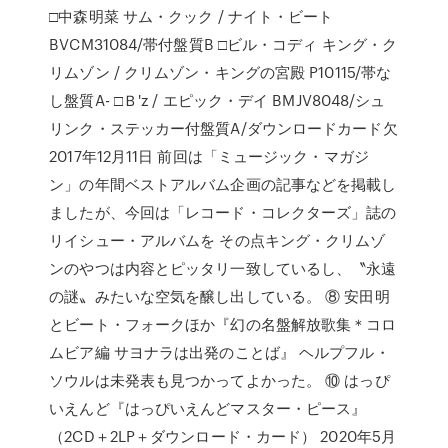
□中森明菜 サム・クック / ナイト・ビート
BVCM31084/帯付盤質B □ビル・コディ キング・ク
リムゾン / クリムゾン・キングの宮殿 P10115/帯な
し盤質A- □Ｂ'z / エピック・デイ BMJV8048/シュ
リンク・ステッカー付盤質A/ダウンロードカード欠
2017年12月11日 前回は「ミュージック・マガジ
ン」の年間ベストアルバム企画の記事などを掲載し
ましたが、今回は「レコード・コレクターズ」誌の
リイシュー・アルバムを その点キング・クリムゾ
ンのやつは内容とピッタリ一致しているし、〝永遠
の謎〟みたいな空気を醸し出している。 ⑧ 安田明
とビート・フォークほか『幻の名盤解放歌集＊コロ
ムビア編 サヨナラは出発のことば』 ヘルプフル・
ソウルは未発表も見つかってよかった。 ⑩ はっぴ
いえんど『はっぴいえんどマスター・ピース』
（2CD＋2LP＋ダウンロード・カード） 2020年5月