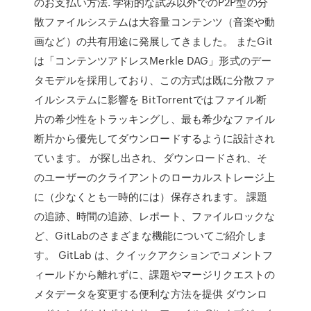
のお支払い方法. 学術的な試み以外でのP2P型の分
散ファイルシステムは大容量コンテンツ（音楽や動
画など）の共有用途に発展してきました。 またGit
は「コンテンツアドレスMerkle DAG」形式のデー
タモデルを採用しており、この方式は既に分散ファ
イルシステムに影響を BitTorrentではファイル断
片の希少性をトラッキングし、最も希少なファイル
断片から優先してダウンロードするように設計され
ています。 が探し出され、ダウンロードされ、そ
のユーザーのクライアントのローカルストレージ上
に（少なくとも一時的には）保存されます。 課題
の追跡、時間の追跡、レポート、ファイルロックな
ど、GitLabのさまざまな機能についてご紹介しま
す。 GitLab は、クイックアクションでコメントフ
ィールドから離れずに、課題やマージリクエストの
メタデータを変更する便利な方法を提供 ダウンロ