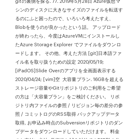
gitの裏側を探る. 77. 2019年5月28日 Azure仮想マ
シンのディスクに大きなサイズのファイルを転送す
るのにふと困ったので、いろいろ考えたすえ、
Blobを使うのが良かったという話。 アップロード
が終わったら、今度はAzureVMにインストールし
たAzure Storage Explorer でファイルをダウンロ
ードします。 その他、考えた方法 [git]日本語ファ
イル名を取り扱うための設定 2020/05/19;
[iPadOS]Slide Overのアプリを全画面表示する
2020/04/24; [vim]空 大容量プラン. 16GBを超える
ストレージ容量やGitリポジトリのご利用をご希望
の方は「大容量プラン」をご検討ください。 リポ
ジトリ内ファイルの参照 / リビジョン毎の差分の参
照 / コミットログのRSS取得 バックアップデータ
取得, お申込み時点のSubversionリポジトリのダン
プデータをダウンロードしていただけます。 料金