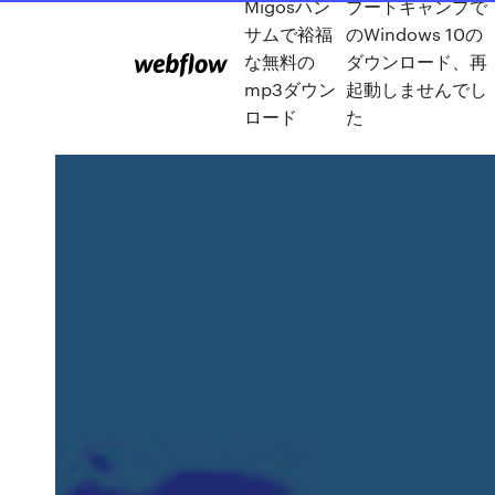
Migosハン
ブートキャンプで
サムで裕福
のWindows 10の
な無料の
ダウンロード、再
mp3ダウン
起動しませんでし
ロード
た