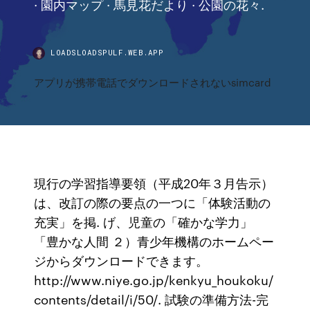
· 園内マップ · 馬見花だより · 公園の花々.
LOADSLOADSPULF.WEB.APP
アプリが携帯電話でダウンロードされないsimcard
現行の学習指導要領（平成20年３月告示）
は、改訂の際の要点の一つに「体験活動の
充実」を掲. げ、児童の「確かな学力」
「豊かな人間 ２）青少年機構のホームペー
ジからダウンロードできます。
http://www.niye.go.jp/kenkyu_houkoku/
contents/detail/i/50/. 試験の準備方法-完