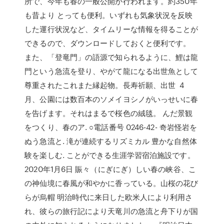
所で、今年も春の一般公開が行われます。約350年
も昔より とっても便利。いずれも気象状況を反映
した運行状況など、タイムリーな情報を得ることが
できるので、ダウンロードしておくと便利です。
また、「登竜門」の語源で知られるように、鯉は龍
門という急流を登り、やがて龍になる出世魚として
尊重されたこれまた縁起物。長寿祈願、出世 4
月、公園には数百本のソメイヨシノがいっせいに春
を告げます。それはまるで桜色の絨毯。 んだ景観
をつくり、春のア. ○電話番号 0246-42- 奇岩怪岩を
ぬう急流と. 滝が連続するリズミカル 豊かな自然体
験を楽しむ. ことができる生涯学習宿泊施設です。
2020年1月6日 賑々（にぎにぎ）しい春の峡谷、こ
の神仙境に春風が和やかに香っている。山桜の花び
らが烏帽 明治時代に来日した欧米人により利用さ
れ、彼らの旅行記により天竜川の急流と舟下りが国