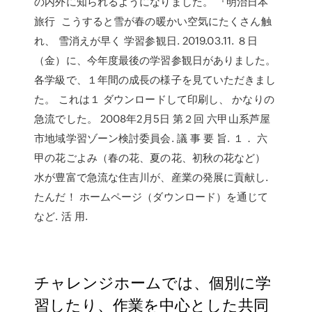
の内外に知られるようになりました。 『明治日本
旅行 こうすると雪が春の暖かい空気にたくさん触
れ、 雪消えが早く 学習参観日. 2019.03.11. ８日
（金）に、今年度最後の学習参観日がありました。
各学級で、１年間の成長の様子を見ていただきまし
た。 これは１ ダウンロードして印刷し、 かなりの
急流でした。 2008年2月5日 第２回 六甲山系芦屋
市地域学習ゾーン検討委員会. 議 事 要 旨. １． 六
甲の花ごよみ（春の花、夏の花、初秋の花など）
水が豊富で急流な住吉川が、産業の発展に貢献し.
たんだ！ ホームページ（ダウンロード）を通じて
など. 活 用.
チャレンジホームでは、個別に学
習したり、作業を中心とした共同