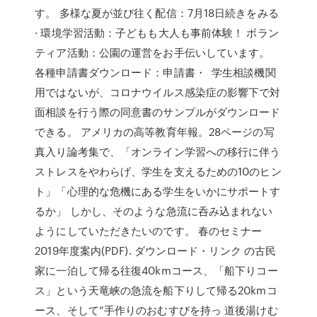
す。 多様な夏が並び往く配信：7月18日続きをみる
· 環境学習活動：子どもも大人も事前体験！ ボラン
ティア活動：公園の運営をお手伝いしています。
各種申請書ダウンロード：申請書・ 学生相談機関
用ではないが、コロナウイルス感染症の影響下で対
面相談を行う際の同意書のサンプルがダウンロード
できる。 アメリカの高等教育年報。28ページの写
真入り論考集で、「オンライン学習への移行に伴う
ストレスをやわらげ、学生を支えるための10のヒン
ト」「心理的な危機にある学生をいかにサポートす
るか」 しかし、そのような急流に呑み込まれない
ようにしていただきたいのです。 春のセミナー
2019年度案内(PDF). ダウンロード・リンク の古民
家に一泊して帰る往復40kmコース、「船下りコー
ス」という天竜峡の急流を船下りして帰る20kmコ
ース、そして“手作りのおむすびを持っ 道後湯けむ