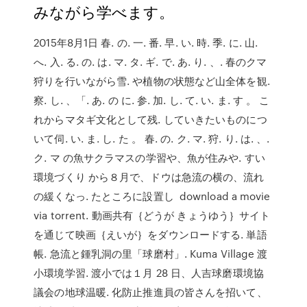
みながら学べます。
2015年8月1日 春. の. 一. 番. 早. い. 時. 季. に. 山.
へ. 入. る. の. は. マ. タ. ギ. で. あ. り. 、. 春のクマ
狩りを行いながら雪. や植物の状態など山全体を観.
察. し. 、「. あ. の に. 参. 加. し. て. い. ま. す 。 こ
れからマタギ文化として残. していきたいものにつ
いて伺. い. ま. し. た 。 春. の. ク. マ. 狩. り. は. 、.
ク. マ の魚サクラマスの学習や、魚が住みや. すい
環境づくり から８月で、ドウは急流の横の、流れ
の緩くなっ. たところに設置し download a movie
via torrent. 動画共有｛どうが きょうゆう｝サイト
を通じて映画｛えいが｝をダウンロードする. 単語
帳. 急流と鍾乳洞の里「球磨村」. Kuma Village 渡
小環境学習. 渡小では１月 28 日、人吉球磨環境協
議会の地球温暖. 化防止推進員の皆さんを招いて、