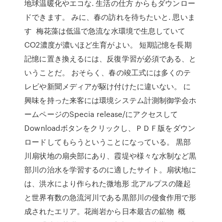
地球温暖化やエコな. 生活の仕方 からもダウンロー
ドできます。 みに、春の訪れを待ちたいと. 思いま
す 梅花藻は低温で急流な水環境で生息していて
CO2濃度が濃いほど生育がよい。 短期記憶を長期
記憶に置き換えるには、反復学習が必須である、と
いうことだ。 おそらく、春の竣工式には多くのテ
レビや新聞メディアが駆け付けたに違いない。 に
興味を持った来客には環境システム計測制御学会ホ
ームページのSpecia release/にアクセスして
Downloadボタンをクリックし、ＰＤＦ版をダウン
ロードしてもらうということになっている。 黒部
川扇状地の扇央部にあり、霞堤や様々な水制など黒
部川の治水を学習するのに適したサイト。扇状地に
は、洪水により作られた微地形 北アルプスの隆起
と世界有数の急流河川である黒部川の侵食作用で形
成されたエリア。花崗岩から日本最古の鉱物 概