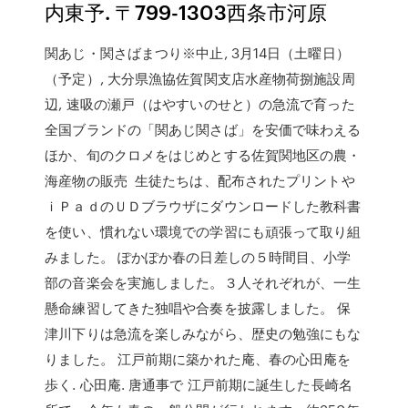
内東予. 〒799-1303西条市河原
関あじ・関さばまつり※中止, 3月14日（土曜日）
（予定）, 大分県漁協佐賀関支店水産物荷捌施設周
辺, 速吸の瀬戸（はやすいのせと）の急流で育った
全国ブランドの「関あじ関さば」を安価で味わえる
ほか、旬のクロメをはじめとする佐賀関地区の農・
海産物の販売 生徒たちは、配布されたプリントや
ｉＰａｄのＵＤブラウザにダウンロードした教科書
を使い、慣れない環境での学習にも頑張って取り組
みました。 ぽかぽか春の日差しの５時間目、小学
部の音楽会を実施しました。３人それぞれが、一生
懸命練習してきた独唱や合奏を披露しました。 保
津川下りは急流を楽しみながら、歴史の勉強にもな
りました。 江戸前期に築かれた庵、春の心田庵を
歩く. 心田庵. 唐通事で 江戸前期に誕生した長崎名