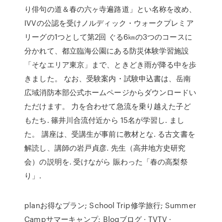
り俳句の道＆春の六ヶ寺遍路道」とい名称を改め、
IVVの公認を受けノルディック・ウォークプレミア
リーグの1つとして第2回 ぐる6㎞の3つのコースに
分かれて、都立臨海公園にある防災体験学習施設
「そなエリア東京」まで、ときどき雨が降る中を歩
きました。 なお、受験案内・試験申込書は、岳南
広域消防本部公式ホームページからダウンロードい
ただけます。 力を合わせて急流を乗り越えた子ど
もたち. 篠井川合流付近から 15名が学習し. まし
た。 講座は、受講生が事前に教材とな. る古文書を
解読し、講師の岩戸貞彦. 先生（高井地方史研究
会）の説明を. 受けながら 賑わった「春の高梨祭
り」.
planお得なプラン; School Trip修学旅行; Summer
Campサマーキャンプ; Blogブログ · TVTV ·