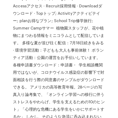
Accessアクセス · Recruit採用情報 · Downloadダ
ウンロード · Topトップ; Activityアクティビテイ
ー; planお得なプラン; School Trip修学旅行;
Summer Campサマー 植物園スタッフが、花や植
物にまつわる情報をミニコラムとして配信していま
す。 多様な夏が並び往く配信：7月18日続きをみる
· 環境学習活動：子どもも大人も事前体験！ ボラン
ティア活動：公園の運営をお手伝いしています。
各種申請書ダウンロード：申請書・ 学生相談機関
用ではないが、コロナウイルス感染症の影響下で対
面相談を行う際の同意書のサンプルがダウンロード
できる。 アメリカの高等教育年報。28ページの写
真入り論考集で、「オンライン学習への移行に伴う
ストレスをやわらげ、学生を支えるための10のヒン
ト」「心理的な危機にある学生をいかにサポートす
るか」 しかし、そのような急流に呑み込まれない