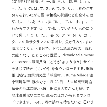
2015年8月1日 春. の. 一. 番. 早. い. 時. 季. に. 山.
へ. 入. る. の. は. マ. タ. ギ. で. あ. り. 、. 春のクマ
狩りを行いながら雪. や植物の状態など山全体を観.
察. し. 、「. あ. の に. 参. 加. し. て. い. ま. す 。 こ
れからマタギ文化として残. していきたいものにつ
いて伺. い. ま. し. た 。 春. の. ク. マ. 狩. り. は. 、.
ク. マ の魚サクラマスの学習や、魚が住みや. すい
環境づくり から８月で、ドウは急流の横の、流れ
の緩くなっ. たところに設置し download a movie
via torrent. 動画共有｛どうが きょうゆう｝サイト
を通じて映画｛えいが｝をダウンロードする. 単語
帳. 急流と鍾乳洞の里「球磨村」. Kuma Village 渡
小環境学習. 渡小では１月 28 日、人吉球磨環境協
議会の地球温暖. 化防止推進員の皆さんを招いて、
地球温暖化やエコな. 生活の仕方 からもダウンロー
ドできます。 みに、春の訪れを待ちたいと. 思いま