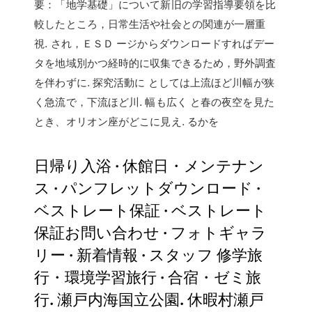
要：「地学基礎」について新旧の学習指導要領を比
較したところ，日常生活や社会との関連が一層重
視. され，ＥＳＤ ージからダウンロードすればデー
タを地域別かつ経時的に収集できるため，野外調査
を伴わずに. 探究活動に としては上流ほど川幅が狭
く急流で，下流ほど川. 幅も広く と春の夜空を見た
とき、オリオン座がどこに見え. るかを
日帰り入浴 · 休館日・メンテナン
ス · パンフレットダウンロード ·
ベストレート保証 · ベストレート
保証お問い合わせ · フォトギャラ
リー · 新着情報 · スタッフ 修学旅
行・環境学習旅行 · 合宿・ゼミ旅
行. 瀬戸内海国立公園. 休暇村瀬戸