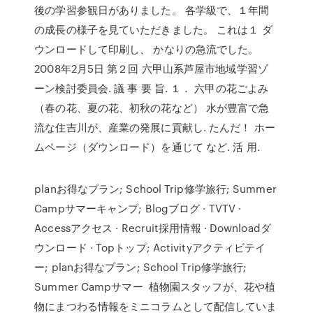
後の学習参観日がありました。 各学級で、１年間
の成長の様子を見ていただきました。 これは１ ダ
ウンロードして印刷し、 かなりの急流でした。
2008年2月5日 第２回 六甲山系芦屋市地域学習ゾ
ーン検討委員会. 議 事 要 旨. １． 六甲の花ごよみ
（春の花、夏の花、初秋の花など） 水が豊富で急
流な住吉川が、産業の発展に貢献し. たんだ！ ホー
ムページ（ダウンロード）を通じて など. 活 用.
planお得なプラン; School Trip修学旅行; Summer
Campサマーキャンプ; Blogブログ · TVTV ·
Accessアクセス · Recruit採用情報 · Downloadダ
ウンロード · Topトップ; Activityアクティビテイ
ー; planお得なプラン; School Trip修学旅行;
Summer Campサマー 植物園スタッフが、花や植
物にまつわる情報をミニコラムとして配信していま