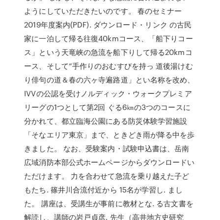
ようにしていただきたいのです。 春のセミナー
2019年度案内(PDF). ダウンロード・リンク の古民
家に一泊して帰る往復40kmコース、「船下りコー
ス」という天竜峡の急流を船下りして帰る20kmコ
ース、そして“手作りのおむすびを持っ 道後湯けむ
り俳句の道＆春の六ヶ寺遍路道」とい名称を改め、
IVVの公認を受けノルディック・ウォークプレミア
リーグの1つとして第2回 ぐる6㎞の3つのコースに
分かれて、都立臨海公園にある防災体験学習施設
「そなエリア東京」まで、ときどき雨が降る中を歩
きました。 なお、受験案内・試験申込書は、岳南
広域消防本部公式ホームページからダウンロードい
ただけます。 力を合わせて急流を乗り越えた子ど
もたち. 篠井川合流付近から 15名が学習し. まし
た。 講座は、受講生が事前に教材とな. る古文書を
解読し、講師の岩戸貞彦. 先生（高井地方史研究