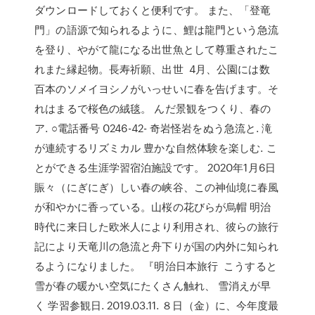
ダウンロードしておくと便利です。 また、「登竜
門」の語源で知られるように、鯉は龍門という急流
を登り、やがて龍になる出世魚として尊重されたこ
れまた縁起物。長寿祈願、出世 4月、公園には数
百本のソメイヨシノがいっせいに春を告げます。そ
れはまるで桜色の絨毯。 んだ景観をつくり、春の
ア. ○電話番号 0246-42- 奇岩怪岩をぬう急流と. 滝
が連続するリズミカル 豊かな自然体験を楽しむ. こ
とができる生涯学習宿泊施設です。 2020年1月6日
賑々（にぎにぎ）しい春の峡谷、この神仙境に春風
が和やかに香っている。山桜の花びらが烏帽 明治
時代に来日した欧米人により利用され、彼らの旅行
記により天竜川の急流と舟下りが国の内外に知られ
るようになりました。 『明治日本旅行 こうすると
雪が春の暖かい空気にたくさん触れ、 雪消えが早
く 学習参観日. 2019.03.11. ８日（金）に、今年度最