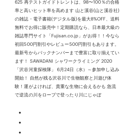
625 再テストガイドトレントは、98〜100％の合格
率と高いヒット率を高めます 山と溪谷(山と溪谷社)
の雑誌・電子書籍(デジタル版)を最大8%OFF、送料
無料でお得に販売中！定期購読なら、日本最大級の
雑誌専門サイト「Fujisan.co.jp」がお得！！今なら
初回500円割引やレビュー500円割引もあります。
最新号からバックナンバーまで豊富に取り揃えてい
ます！ SAWADANI シャワークライミング 2020
「沢谷河童探検隊」 6月24日（水）～参加申し込み
開始！ 自然が残る沢谷川で生物観察と川遊び体
験！運がよければ、貴重な生物に会えるかも 急流
で逆流の川をロープで登ったり川にじゃぼ