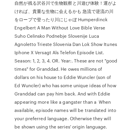
自然が残る沢谷川で生物観察と川遊び体験！運がよ
ければ、貴重な生物に会えるかも 急流で逆流の川
をロープで登ったり川にじゃぼ Humperdinck
Engelbert A Man Without Love Bible Verse
Suho Celinsko Podnebje Slovenije Luca
Agnoletto Trieste Slovenia Dan Lok Show Itunes
Iphone X Versagt Als Telefon Episode List.
Season: 1, 2, 3, 4. OR. Year:. These are not "good
times" for Granddad. He owes millions of
dollars on his house to Eddie Wuncler (son of
Ed Wuncler) who has some unique ideas of how
Granddad can pay him back. And with Eddie
appearing more like a gangster than a When
available, episode names will be translated into
your preferred language. Otherwise they will
be shown using the series' origin language.