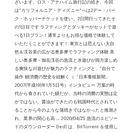
ざいます。ロス・アナハイム旅行記の続き、今回
は“カリフォルニア・ディズニー”へは2デー・パー
ク・ホッパーチケットを使い、2日間行ってきたそ
の1日目です ラフティングとダッキーがセットで遊
べる1日プラン！通常よりもお得な価格で体験して
いただくことができます！ 東京とは思えない大自
然＆渓谷美の広がる奥多摩でラフティング体験 美
しい奥多摩・御岳渓谷の急流と水遊びが両方楽しめ
る爽快な川遊びが魅力のラフティングと、“自分で
操作 鰻消費の歴史を紐解く（「日本養殖新聞」
2007(平成19)年1月5日号）インタビュー 万葉の時
代から食されていた鰻だが、当時の消費の実態は定
かではない。醤油ができたのも戦国時代とされてい
ることから今のような蒲焼きではなかったと推測さ
れ、業界の関心も高 … 2020/04/25 急流のエピソー
ドのダウンローダー (ted) は、BitTorrent を使用し