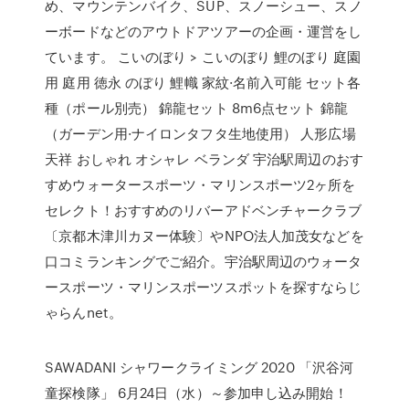
め、マウンテンバイク、SUP、スノーシュー、スノ
ーボードなどのアウトドアツアーの企画・運営をし
ています。 こいのぼり > こいのぼり 鯉のぼり 庭園
用 庭用 徳永 のぼり 鯉幟 家紋·名前入可能 セット各
種（ポール別売） 錦龍セット 8m6点セット 錦龍
（ガーデン用·ナイロンタフタ生地使用） 人形広場
天祥 おしゃれ オシャレ ベランダ 宇治駅周辺のおす
すめウォータースポーツ・マリンスポーツ2ヶ所を
セレクト！おすすめのリバーアドベンチャークラブ
〔京都木津川カヌー体験〕やNPO法人加茂女などを
口コミランキングでご紹介。宇治駅周辺のウォータ
ースポーツ・マリンスポーツスポットを探すならじ
ゃらんnet。
SAWADANI シャワークライミング 2020 「沢谷河
童探検隊」 6月24日（水）～参加申し込み開始！