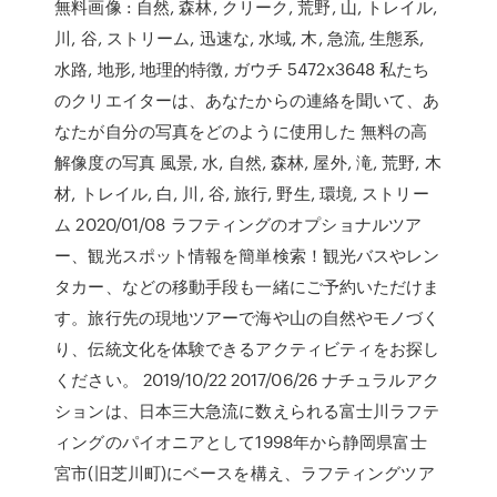
無料画像 : 自然, 森林, クリーク, 荒野, 山, トレイル,
川, 谷, ストリーム, 迅速な, 水域, 木, 急流, 生態系,
水路, 地形, 地理的特徴, ガウチ 5472x3648 私たち
のクリエイターは、あなたからの連絡を聞いて、あ
なたが自分の写真をどのように使用した 無料の高
解像度の写真 風景, 水, 自然, 森林, 屋外, 滝, 荒野, 木
材, トレイル, 白, 川, 谷, 旅行, 野生, 環境, ストリー
ム 2020/01/08 ラフティングのオプショナルツア
ー、観光スポット情報を簡単検索！観光バスやレン
タカー、などの移動手段も一緒にご予約いただけま
す。旅行先の現地ツアーで海や山の自然やモノづく
り、伝統文化を体験できるアクティビティをお探し
ください。 2019/10/22 2017/06/26 ナチュラルアク
ションは、日本三大急流に数えられる富士川ラフテ
ィングのパイオニアとして1998年から静岡県富士
宮市(旧芝川町)にベースを構え、ラフティングツア