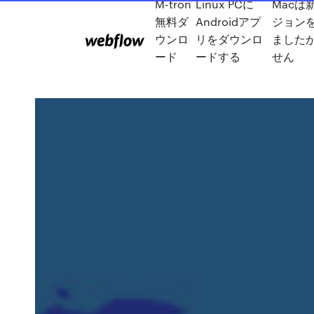
M-tron
Linux PCに
Macは
無料ダ
Androidアプ
ジョン
ウンロ
リをダウンロ
ました
ード
ードする
せん