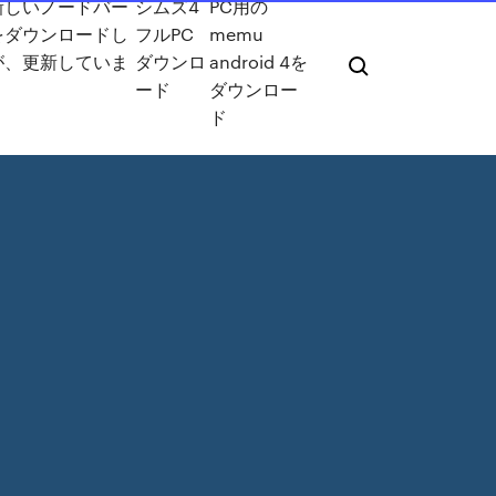
新しいノードバー
シムズ4
PC用の
をダウンロードし
フルPC
memu
が、更新していま
ダウンロ
android 4を
ード
ダウンロー
ド