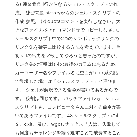
る) 練習問題 1行からなるシェル・スクリプトの作
成、 練習問題 historyからのシェル・スクリプトの
作成 参照。 (2) quotaコマンドを実行しなさい。大
きなファイ ルを cp コマンド等でコピーしなさい。
シェルスクリプト中で2つのシンボリックリンクの
リンク先を確実に比較する方法を考えています。当
初ls -lの出力を比較してやろうと思ったのですが、
リンク先の情報はls -lの最後のカラムにあるため、
万一ユーザー名やファイル名に空白が unix系の話
で登場した場合は「シェルスクリプト」と呼びま
す。 シェルが解釈できる命令が書いてあるからで
す。 役割は同じです。 バッチファイルも、シェル
スクリプトも、コンピュータさんに対する命令が書
いてあるファイルです。 48.シェルスクリプトにif
文、exit。及び、wget. ナックス「人は、失敗して
も何度もチャレンジを繰り返すことで成長すること